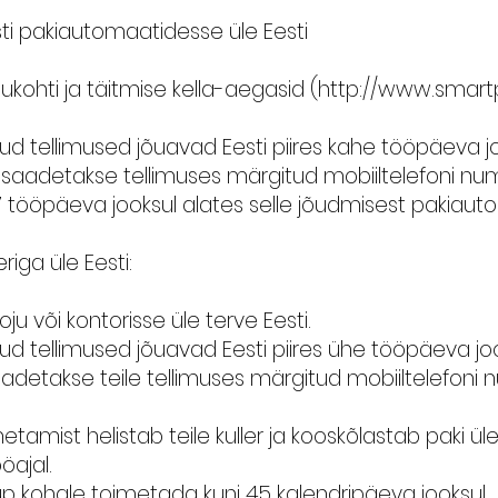
i pakiautomaatidesse üle Eesti
kohti ja täitmise kella-aegasid (
http://www.smart
d tellimused jõuavad Eesti piires kahe tööpäeva j
 saadetakse tellimuses märgitud mobiiltelefoni nu
 7 tööpäeva jooksul alates selle jõudmisest pakiaut
iga üle Eesti:
ju või kontorisse üle terve Eesti.
d tellimused jõuavad Eesti piires ühe tööpäeva jo
etakse teile tellimuses märgitud mobiiltelefoni n
tamist helistab teile kuller ja kooskõlastab paki ü
öajal.
aup kohale toimetada kuni 45 kalendripäeva jooksul.