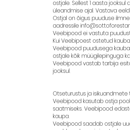
ostjale. Sellest 1 aasta jooksu
üleandmise ajal. Vastava ee
Ostjal on õigus puuduse ilmne
aadressile
info@sottoforesta
Veebipood ei vastuta puuduste
Kui Veebipoest ostetud kauba
Veebipood puudusega kauba. 
ostjale kõik müügilepinguga 
Veebipood vastab tarbija esita
jooksul.
Otseturustus ja isikuandmete
Veebipood kasutab ostja poolt
saatmiseks. Veebipood edasta
kaupa.
Veebipood saadab ostjale uudisk