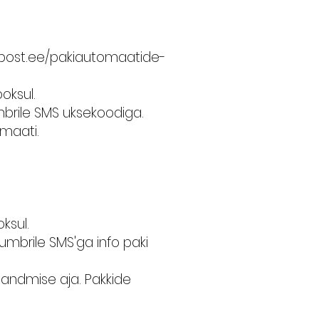
post.ee/pakiautomaatide-
ooksul.
mbrile SMS uksekoodiga.
omaati.
oksul.
umbrile SMS'ga info paki
leandmise aja. Pakkide