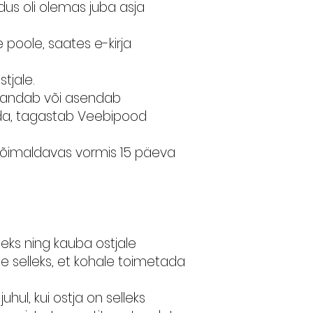
udus oli olemas juba asja
 poole, saates e-kirja
stjale.
arandab või asendab
da, tagastab Veebipood
st võimaldavas vormis 15 päeva
eks ning kauba ostjale
 selleks, et kohale toimetada
hul, kui ostja on selleks