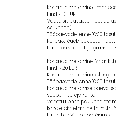
Kohaletoimetamine smartpost
Hind: 4.10 EUR.
Vaata siit pakiautomaatide asu
asukohad)
Tööpäevadel enne 10:00 tasutu
Kui pakk jõuab pakiautomaati,
Pakile on võimalik järgi minna
Kohaletoimetamine Smartkuller
Hind: 7.20 EUR.
Kohaletoimetamine kulleriga ko
Tööpäevadel enne 10:00 tasutu
Kohaletoimetamise päeval saad
saabumise aja kohta.
Vahetult enne paki kohaletoime
kohaletoimetamine toimub tö
Erijuhul on Veebipoel õigus k