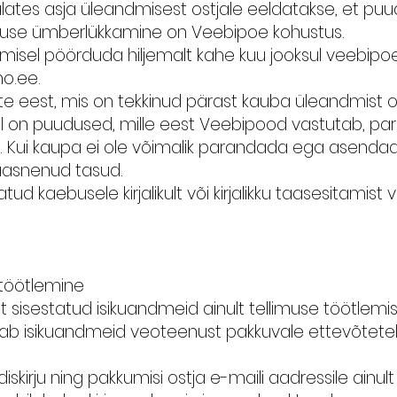
l alates asja üleandmisest ostjale eeldatakse, et pu
lduse ümberlükkamine on Veebipoe kohustus.
misel pöörduda hiljemalt kahe kuu jooksul veebipoe
no.ee
.
 eest, mis on tekkinud pärast kauba üleandmist o
l on puudused, mille eest Veebipood vastutab, p
Kui kaupa ei ole võimalik parandada ega asenda
kaasnenud tasud.
tud kaebusele kirjalikult või kirjalikku taasesitami
 töötlemine
 sisestatud isikuandmeid ainult tellimuse töötlemis
b isikuandmeid veoteenust pakkuvale ettevõtetele
irju ning pakkumisi ostja e-maili aadressile ainult ju