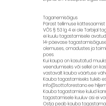
Taganemisõigus
Pärast tellimuse kättesaamist
VÕS § 53 lg 4 ei ole Tarbijal
ei kuulu tagastamisele avatu
14-päevase tagastamisõiguse ka
olemuses, omadustes ja toimim
poes.
Kui kaupa on kasutatud muuks
veendumiseks või sellel on k
vastavalt kauba väärtuse vä
Kauba tagastamiseks tuleb es
info@sottoforestano.ee
hilje
Kauba tagastamise kulud kannab
tagastamisele kuuluv asi ei vast
Ostja peab kauba tagastama a