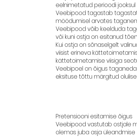
eelnimetatud perioodi jooksu
Veebipood tagastab tagastatav
möödumisel arvates taganemis
Veebipood võib keelduda taga
või kuni ostja on esitanud tõe
Kui ostja on sõnaselgelt val
viisist erineva kättetoimetami
kättetoimetamise viisiga seot
Veebipoel on õigus taganeda 
eksituse tõttu märgitud olulise
Pretensiooni esitamise õigus
Veebipood vastutab ostjale m
olemas juba asja üleandmise h