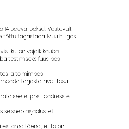
 14 päeva jooksul. Vastavalt
se tõttu tagastada. Muu hulgas
sil kui on vajalik kauba
a testimiseks füüsilises
tes ja toimimises
alandada tagastatavat tasu
ata see e-posti aadressile
s seisneb asjaolus, et
 esitama tõendi, et ta on