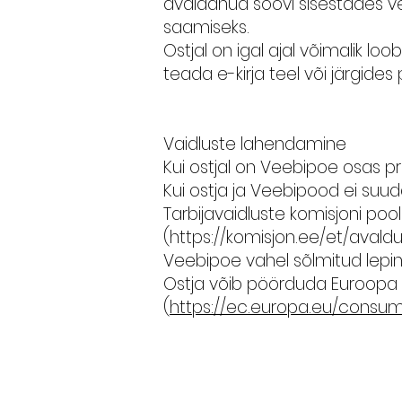
avaldanud soovi sisestades v
saamiseks.
Ostjal on igal ajal võimalik l
teada e-kirja teel või järgides
Vaidluste lahendamine
Kui ostjal on Veebipoe osas p
Kui ostja ja Veebipood ei suud
Tarbijavaidluste komisjoni po
(
https://komisjon.ee/et/avald
Veebipoe vahel sõlmitud lepin
Ostja võib pöörduda Euroopa L
(
https://ec.europa.eu/consu