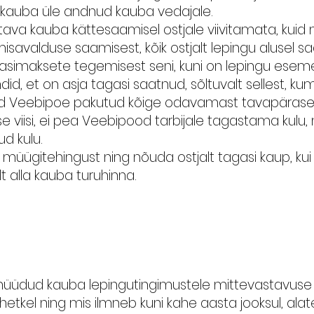
l kauba üle andnud kauba vedajale.
a kauba kättesaamisel ostjale viivitamata, kuid mi
avalduse saamisest, kõik ostjalt lepingu alusel 
simaksete tegemisest seni, kuni on lepingu eseme
ndid, et on asja tagasi saatnud, sõltuvalt sellest,
inud Veebipoe pakutud kõige odavamast tavapärase
se viisi, ei pea Veebipood tarbijale tagastama kulu
ud kulu.
müügitehingust ning nõuda ostjalt tagasi kaup, ku
lt alla kauba turuhinna.
üüdud kauba lepingutingimustele mittevastavuse v
etkel ning mis ilmneb kuni kahe aasta jooksul, al