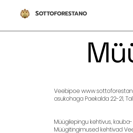
S
OTTOFORESTANO
Müü
Veebipoe
www.sottoforestan
asukohaga Paekalda 22-21, Talli
Müügilepingu kehtivus, kauba-
Müügitingimused kehtivad Ve