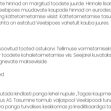
 hinnad on märgitud toodete juurde. Hinnale lis
 veebipoes müüdavate kaupade hinnad on eurodes
ng kättetoimetamise viisist. Kättetoimetamise tasu
ohta on esitatud Veebipoes vahetult kauba juures.
 soovitud tooted ostukorvi. Tellimuse vormistamisek
toodete kohaletoimetamise viis. Seejärel kuvatakse
ärgnevate makseviiside:
sed
jutada kindlasti panga lehel nupule „Tagasi kaupme
 AS. Tasumine toimub väljaspool Veebipoodi turv
a panga turvalises keskkonnas ja krediitkaardiga 