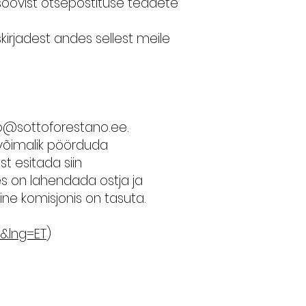
soovist otsepostituse teadete
kirjadest andes sellest meile
fo@sottoforestano.ee
.
l võimalik pöörduda
t esitada siin
s on lahendada ostja ja
ine komisjonis on tasuta.
&lng=ET
)