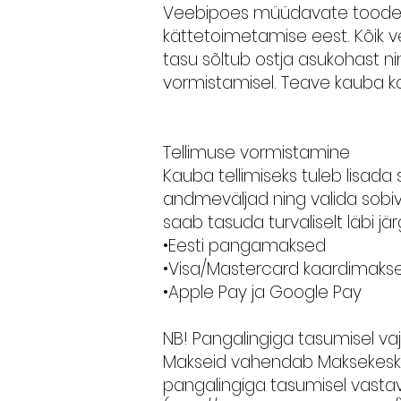
Veebipoes müüdavate toodete
kättetoimetamise eest. Kõik
tasu sõltub ostja asukohast ni
vormistamisel. Teave kauba k
Tellimuse vormistamine
Kauba tellimiseks tuleb lisada
andmeväljad ning valida sobiv 
saab tasuda turvaliselt läbi j
•Eesti pangamaksed
•Visa/Mastercard kaardimak
•Apple Pay ja Google Pay
NB! Pangalingiga tasumisel va
Makseid vahendab Maksekeskus
pangalingiga tasumisel vastav