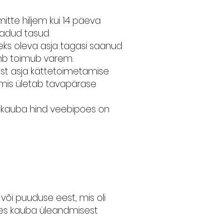
tte hiljem kui 14 päeva
saadud tasud.
ks oleva asja tagasi saanud
 kumb toimub varem.
st asja kättetoimetamise
, mis ületab tavapärase
i kauba hind veebipoes on
õi puuduse eest, mis oli
ates kauba üleandmisest