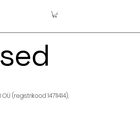
used
 (registrikood 14711414),