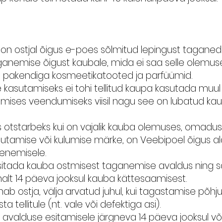
 on ostjal õigus e-poes sõlmitud lepingust taganeda
 taganemise õigust kaubale, mida ei saa selle olemu
d pakendiga kosmeetikatooted ja parfüümid.
sutamiseks ei tohi tellitud kaupa kasutada muul vii
ises veendumiseks viisil nagu see on lubatud kaub
 otstarbeks kui on vajalik kauba olemuses, omadus
asutamise või kulumise märke, on Veebipoel õigus 
henemisele.
itada kauba ostmisest taganemise avaldus ning sa
malt 14 päeva jooksul kauba kättesaamisest.
 ostja, välja arvatud juhul, kui tagastamise põhju
a tellitule (nt. vale või defektiga asi).
valduse esitamisele järgneva 14 päeva jooksul või