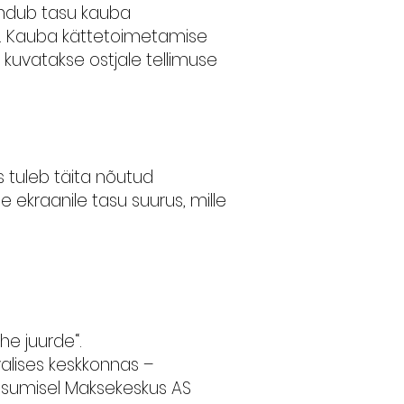
andub tasu kauba
. Kauba kättetoimetamise
 kuvatakse ostjale tellimuse
s tuleb täita nõutud
 ekraanile tasu suurus, mille
he juurde“.
alises keskkonnas –
tasumisel Maksekeskus AS