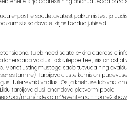
eebilehel e-kirja aadressi ning andnud teada oma 
oobuda e-postile saadetavatest pakkumistest ja uudis
 pakkumisi sisaldava e-kirjas toodud juhiseid.
retensioone, tuleb need saata e-kirja aadressile
in
a lahendada vaidlust kokkuleppe teel, siis on ostja
ole. Menetlustingimustega saab tutvuda ning avaldus
use-esitamine).
Tarbijavaidluste komisjoni pädevuse
gust tulenevaid vaidlusi. Ostja kaebuse läbivaatam
iidu tarbijavaidlusi lahendava platvormi poole
mers/odr/main/index.cfm?event=main.home2.show