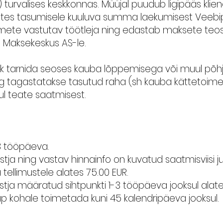
)
turvalises keskkonnas. Müüjal puudub ligipääs klien
ates tasumisele kuuluva summa laekumisest Veebi
ete vastutav töötleja ning edastab maksete teos
a Maksekeskus AS-le.
alik tarnida seoses kauba lõppemisega või muul põhju
ng tagastatakse tasutud raha (sh kauba kättetoimet
sul teate saatmisest.
1-3 tööpäeva.
ja ning vastav hinnainfo on kuvatud saatmisviisi j
tellimustele alates 75.00 EUR.
stja määratud sihtpunkti 1-3 tööpäeva jooksul ala
aup kohale toimetada kuni 45 kalendripäeva jooksul.