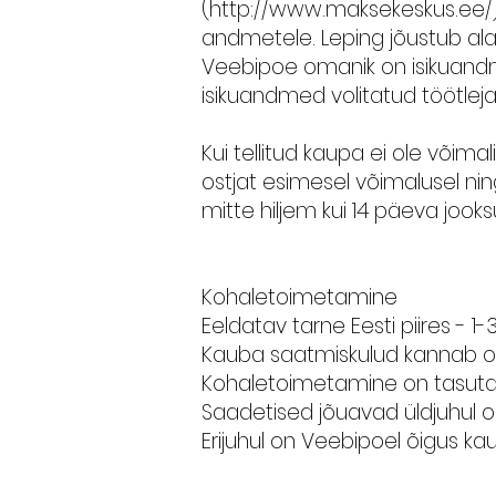
(
http://www.maksekeskus.ee/
andmetele. Leping jõustub al
Veebipoe omanik on isikuandm
isikuandmed volitatud töötlej
Kui tellitud kaupa ei ole võim
ostjat esimesel võimalusel ni
mitte hiljem kui 14 päeva jook
Kohaletoimetamine
Eeldatav tarne Eesti piires - 
Kauba saatmiskulud kannab ost
Kohaletoimetamine on tasuta 
Saadetised jõuavad üldjuhul o
Erijuhul on Veebipoel õigus k