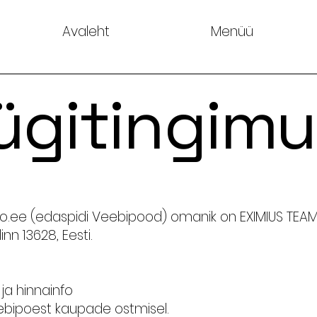
Avaleht
Menüü
gitingim
o.ee
(edaspidi Veebipood) omanik on EXIMIUS TEAM OÜ
nn 13628, Eesti.
 ja hinnainfo
ebipoest kaupade ostmisel.