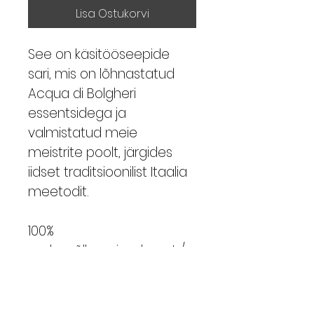
Lisa Ostukorvi
See on käsitööseepide 
sari, mis on lõhnastatud 
Acqua di Bolgheri 
essentsidega ja 
valmistatud meie 
meistrite poolt, järgides 
iidset traditsioonilist Itaalia 
meetodit.
100% 
mahepõllumajandusest / 
orgaaniline, Vegan