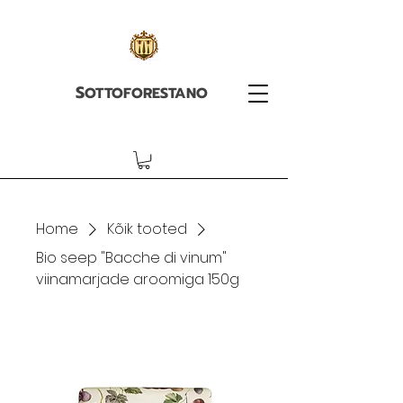
S
OTTOFORESTANO
Home
Kõik tooted
Bio seep "Bacche di vinum"
viinamarjade aroomiga 150g