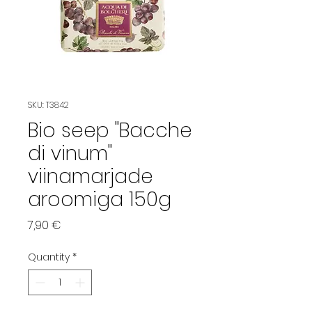
SKU: T3842
Bio seep "Bacche
di vinum"
viinamarjade
aroomiga 150g
Price
7,90 €
Quantity
*